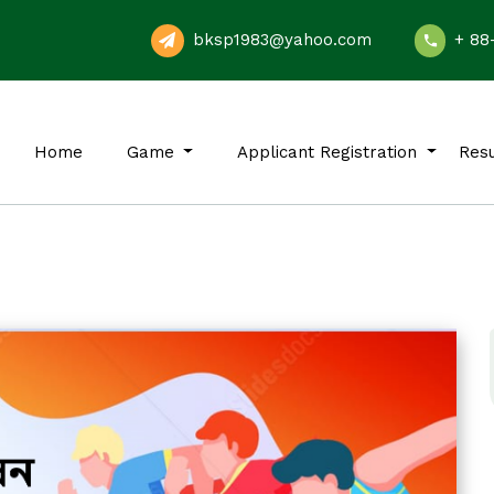
bksp1983@yahoo.com
+ 88
Home
Game
Applicant Registration
Resu