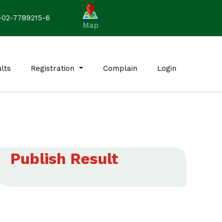
-02-7789215-6
Map
lts
Registration
Complain
Login
Publish Result